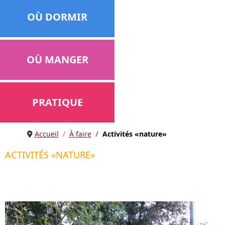
OÙ DORMIR
OÙ MANGER
PRATIQUE
Accueil
À faire
Activités «nature»
ACTIVITÉS «NATURE»